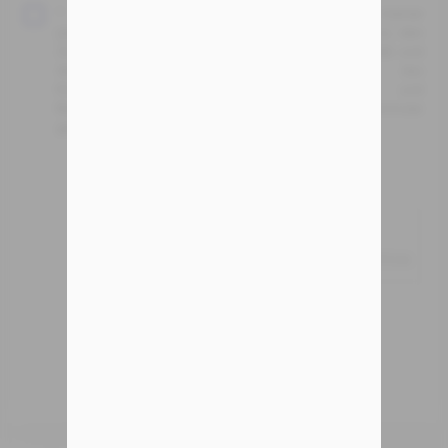
* Ich stimme der Verarbeitung meiner
personenbezogenen Daten durch AB Designer zu den
Zwecken zu, die für den ordnungsgemäßen Betrieb und
den Versand von Informationen über das
Kontaktformular sowie zur Vorbereitung und
Beantwortung der über das Kontaktformular
gesendeten Anfrage erforderlich sind.
.