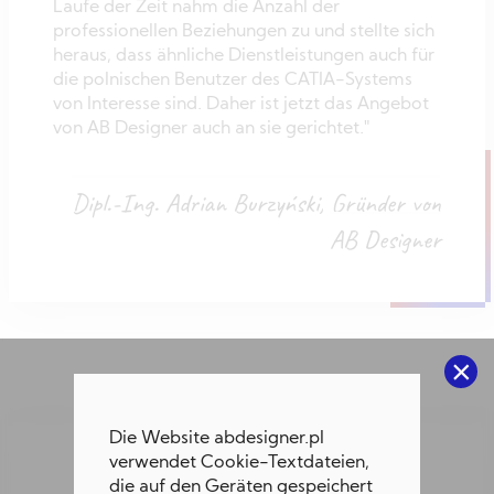
Laufe der Zeit nahm die Anzahl der
professionellen Beziehungen zu und stellte sich
heraus, dass ähnliche Dienstleistungen auch für
die polnischen Benutzer des CATIA-Systems
von Interesse sind. Daher ist jetzt das Angebot
von AB Designer auch an sie gerichtet."
Dipl.-Ing. Adrian Burzyński, Gründer von
AB Designer
×
Die Website abdesigner.pl
verwendet Cookie-Textdateien,
KONTAKT
die auf den Geräten gespeichert