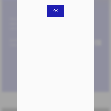
OK
Aktualnie przygotowywane są nowe wersje
demonstracyjne wybranych makr i będą dostępne
wkrótce.
Jeżeli chcesz uzyskać dodatkowe informacje,
zapraszamy do kontaktu
Kontakt