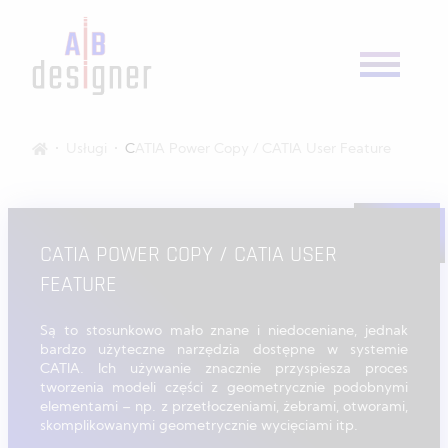
Usługi
CATIA Power Copy / CATIA User Feature
CATIA POWER COPY / CATIA USER
FEATURE
Są to stosunkowo mało znane i niedoceniane, jednak
bardzo użyteczne narzędzia dostępne w systemie
CATIA. Ich używanie znacznie przyspiesza proces
tworzenia modeli części z geometrycznie podobnymi
elementami – np. z przetłoczeniami, żebrami, otworami,
skomplikowanymi geometrycznie wycięciami itp.